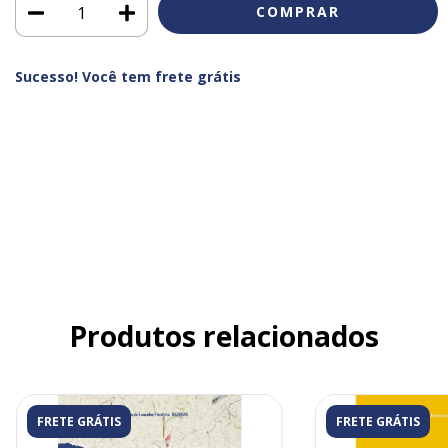
Sucesso! Você tem frete grátis
Meios de envio
Entregas para o CEP:
ALTERAR CEP
CALCULAR
Faça login
e use seus dados de entrega
Não sei meu CEP
Produtos relacionados
FRETE GRÁTIS
FRETE GRÁTIS